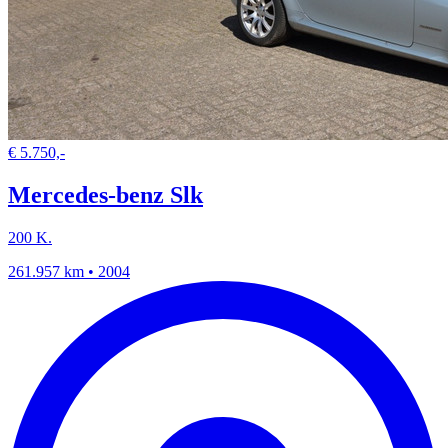
€ 5.750,-
Mercedes-benz Slk
200 K.
261.957 km • 2004