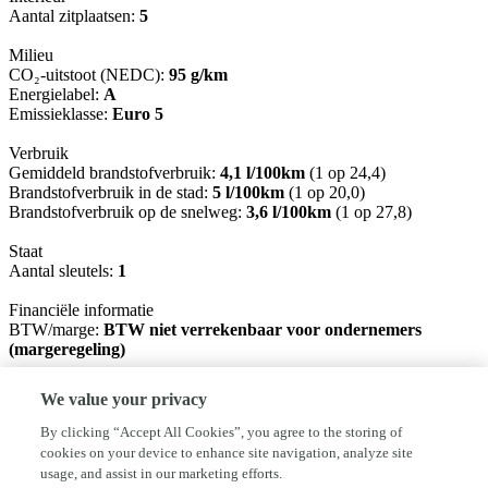
Aantal zitplaatsen:
5
Milieu
CO₂-uitstoot (NEDC):
95 g/km
Energielabel:
A
Emissieklasse:
Euro 5
Verbruik
Gemiddeld brandstofverbruik:
4,1 l/100km
(1 op 24,4)
Brandstofverbruik in de stad:
5 l/100km
(1 op 20,0)
Brandstofverbruik op de snelweg:
3,6 l/100km
(1 op 27,8)
Staat
Aantal sleutels:
1
Financiële informatie
BTW/marge:
BTW niet verrekenbaar voor ondernemers
(margeregeling)
Ondanks het feit dat wij ons best doen om u zo goed mogelijk te
We value your privacy
informeren kan het voorkomen dat uitvoeringen/opties anders zijn
dan aangegeven. U kunt dan ook absoluut geen rechten ontlenen
By clicking “Accept All Cookies”, you agree to the storing of
aan onze advertenties . Om deze reden bent u altijd van harte
cookies on your device to enhance site navigation, analyze site
welkom om uw aankoop vooraf zelf te controleren, bekijken en een
usage, and assist in our marketing efforts.
proefrit te maken. Bij geen verstand van zaken aub iemand